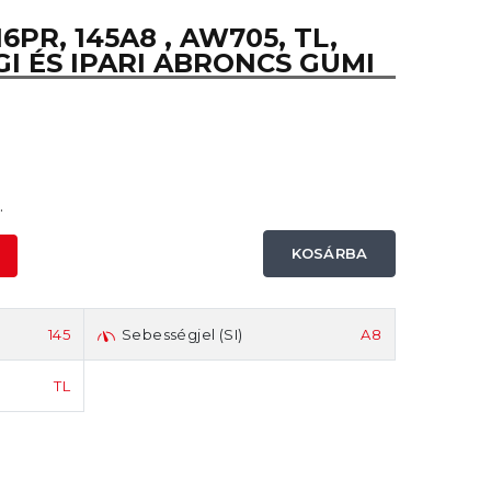
 16PR, 145A8 , AW705, TL,
 ÉS IPARI ABRONCS GUMI
.
KOSÁRBA
-
145
Sebességjel (SI)
A8
TL