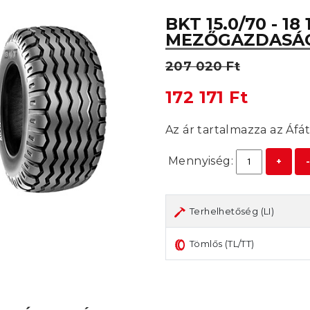
BKT 15.0/70 - 18
MEZŐGAZDASÁGI
207 020 Ft
172 171 Ft
Az ár tartalmazza az Áfát
Mennyiség:
+
Terhelhetőség (LI)
Tömlős (TL/TT)