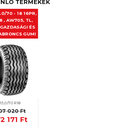
NLÓ TERMÉKEK
.0/70 - 18 16PR,
8 , AW705, TL,
GAZDASÁGI ÉS
 ABRONCS GUMI
15,0/70 R18
07 020 Ft
72 171 Ft