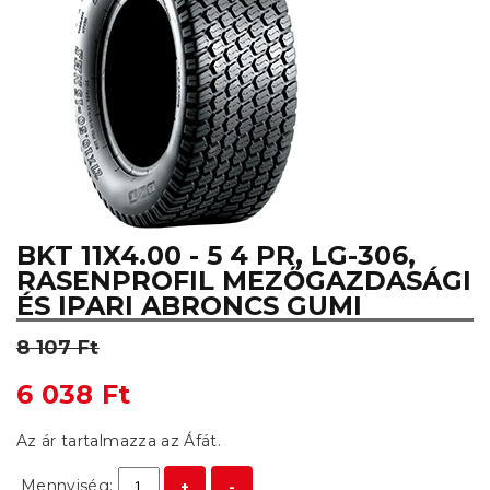
BKT 11X4.00 - 5 4 PR, LG-306,
RASENPROFIL MEZŐGAZDASÁGI
ÉS IPARI ABRONCS GUMI
8 107 Ft
6 038 Ft
Az ár tartalmazza az Áfát.
Mennyiség:
+
-