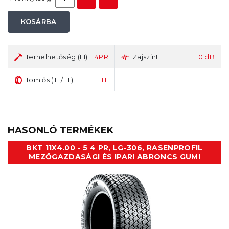
KOSÁRBA
Terhelhetőség (LI)
4PR
Zajszint
0 dB
Tömlős (TL/TT)
TL
HASONLÓ TERMÉKEK
BKT 11X4.00 - 5 4 PR, LG-306, RASENPROFIL
MEZŐGAZDASÁGI ÉS IPARI ABRONCS GUMI